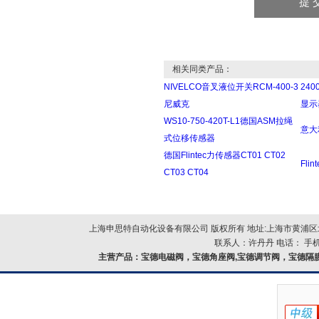
相关同类产品：
NIVELCO音叉液位开关RCM-400-3
240
尼威克
显示器
WS10-750-420T-L1德国ASM拉绳
意大利
式位移传感器
德国Flintec力传感器CT01 CT02
Fli
CT03 CT04
上海申思特自动化设备有限公司 版权所有 地址:上海市黄浦区北
联系人：许丹丹 电话： 手机：
主营产品：
宝德电磁阀，宝德角座阀,宝德调节阀，宝德隔