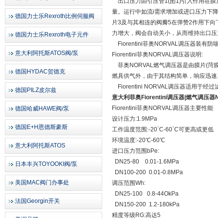
出口压力由引压管1(图1)引入作用在
量。运行中如流i需求增加或进口压力下降，
德国力士乐Rexroth比例伺服阀
片3及与其相连的阀瓣5在弹赞2作用下
力增大，阀会自动关小，从而维持出口压
德国力士乐Rexroth电子元件
Fiorentini菲奥NORVAL调压器
意大利阿托斯ATOS阀/泵
Fiorentini菲奥NORVAL调压器说明:
菲奥NORVAL燃气调压器是由膜片(
德国HYDAC贺德克
燃具供气外，由于其结构简单，响应迅速
Fiorentini
NORVAL调压器适用于经
德国PILZ皮尔兹
意大利菲奥Fiorentini调压器|燃气调压
Fiorentini菲奥NORVAL调压器主要性能
德国哈威HAWE阀/泵
设计压力:1.9MPa
德国E+H恩德斯豪斯
工作温度范围:-20`C-60`C可更高或更低
环境温度:-20℃-60℃
意大利阿托斯ATOS
进口压力范围bPe:
DN25-80 0.01-1.6MPa
日本丰兴TOYOOKI阀/泵
DN100-200 0.01-0.8MPa
美国MAC阀门办事处
调压范围Wh:
DN25-100 0.8-44OkPa
法国Georgin开关
DN150-200 1.2-180kPa
精度等级RG:高达5