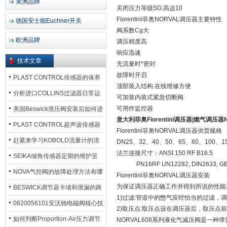
美洲品牌
关闭压力等级SG:高达10
Fiorentini菲奥NORVAL调压器主要特性
德国安士能Euchner开关
阀系数Cg大
欧洲品牌
调压精度高
响应迅速
技术文章
无流量时*密封
故障时开启
PLAST CONTROL传感器的保养
顶部装入结构.在线维修方便
方法
分析进口COLLINS过滤器日常运
可加装内装式紧急切断阀
行排污步骤
可用作监控器
美国Beswick泄压阀安装后如何进
意大利菲奥Fiorentini调压器|燃气调压器
行调试?
PLAST CONTROL超声波传感器
Fiorentini菲奥NORVAL调压器供货规格
工作原理了解吗？
赶紧来学习KOBOLD流量计的清
DN25、32、40、50、65、80、100、1
法兰连接尺寸：ANSI 150 RF B16.5
洗流程吧
SEIKA倾角传感器定期的维护至
PN16RF UN12282, DIN2633, GB
关重要
NOVA气控阀的故障处理方法有哪
Fiorentini菲奥NORVAL调压器安装
为保证调压器正确工作并得到所说的性能.
些？
BESWICK调节器卡堵和泄漏的两
1)过滤:管道中的憋气应经怡当的过滤，
大问题解决措施
0820056101安沃驰电磁阀核心技
2)取压点:取压点设在调压器后，取压点
术参数
如何判断Proportion-Air压力调节
NORVAL608系列液化气减压阀是一