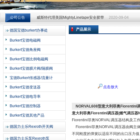
威斯特代理美国MightyLinetape安全胶带
2020-09-04
公司公告
威斯特代理美国MightyLinetape安全胶带
2020-09-04
威斯特代理美国MightyLinetape安全胶带
2020-09-04
产品展示
德国宝德burkert办事处
上海申思特自动化设备有限公司
Burkert宝德电磁阀
Burkert宝德角座阀
Burkert宝德比例电磁阀
Burkert宝德膜片阀/隔膜阀
宝德Burkert传感器/流量计
点击放大
Burkert宝德变送器
Burkert宝德电导率
Burkert宝德控制器
NORVAL608型意大利菲奥Fiorenti
意大利菲奥Fiorentini调压器|燃气调压器
Burkert宝德其他产品
Fiorentini菲奥NORVAL调压器结构及工
德国力士乐Rexroth开关阀
Fiorentini菲奥NORVAL调压
不同刚度的弹簧以适应不同的出口压力值
德国力士乐泵Rexroth泵