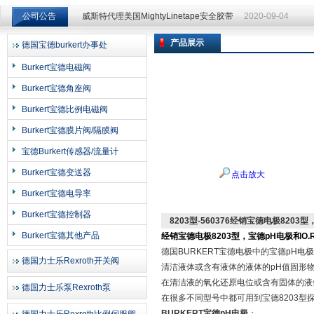
公司公告
威斯特代理美国MightyLinetape安全胶带
2020-09-04
产品展示
德国宝德burkert办事处
上海申思特自动化设备有限公司
Burkert宝德电磁阀
Burkert宝德角座阀
Burkert宝德比例电磁阀
Burkert宝德膜片阀/隔膜阀
宝德Burkert传感器/流量计
Burkert宝德变送器
点击放大
Burkert宝德电导率
Burkert宝德控制器
8203型-560376经销宝德电极8203
Burkert宝德其他产品
经销宝德电极8203型，宝德pH电极和O.R
德国BURKERT宝德电极中的宝德pH电
德国力士乐Rexroth开关阀
清洁液体或含有液体的液体的pH值固形
在清洁液的氧化还原电位或含有固体的液
德国力士乐泵Rexroth泵
在很多不同型号中都可用到宝德8203型
BURKERT宝德pH电极
：