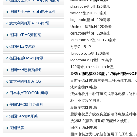
德国力士乐Rexroth比例伺服阀
plastrode型 pH 120毫米
德国力士乐Rexroth电子元件
flatrode型 pH 120毫米
logotrode型 pH 120毫米
意大利阿托斯ATOS阀/泵
Unitrode型加pH 120毫米
ceratrode型 pH 120毫米
德国HYDAC贺德克
fermtrode VP型 pH 120毫米
德国PILZ皮尔兹
对于O - R -P
flatrode o.r.p型 120毫米
德国哈威HAWE阀/泵
logotrode o.r.p型 120毫米
120毫米加o.r.p Unitrode型
德国E+H恩德斯豪斯
经销宝德电极8203型，宝德pH电极和O.
目前宝德pH电极主要有三种:液体电极、
意大利阿托斯ATOS
液体宝德pH电极
日本丰兴TOYOOKI阀/泵
液体电极是一种可填充式液体电极，这种电极
种工业过程的测量。
美国MAC阀门办事处
凝胶宝德pH电极
凝胶电极是升级改良版的液体电极这种电
法国Georgin开关
洗)和SIP(蒸汽消毒)后仍能长久使用。
固体宝德pH电极
美洲品牌
固体电极这类电极较普遍用于化工行业，