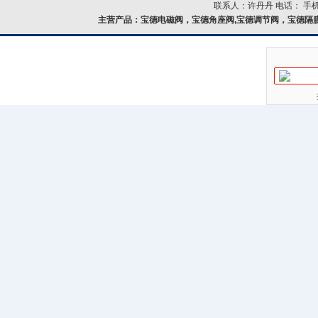
联系人：许丹丹 电话： 手机：
主营产品：
宝德电磁阀，宝德角座阀,宝德调节阀，宝德隔