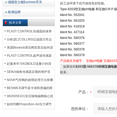
德国安士能Euchner开关
的工业环境下也可保持良好性能。
Type 8203型宝德pH电极 和宝德O.R.P
欧洲品牌
Ident No. 552041
Ident No. 561025
技术文章
Ident No. 418319
PLAST CONTROL传感器的保养
Ident No. 427114
Ident No. 560376
方法
分析进口COLLINS过滤器日常运
Ident No. 560377
行排污步骤
美国Beswick泄压阀安装后如何进
Ident No. 560378
Ident No. 560379
行调试?
PLAST CONTROL超声波传感器
产品相关关键字：
宝德pH电极
宝德820
工作原理了解吗？
赶紧来学习KOBOLD流量计的清
如果你对
8203型-560376经销宝德电
洗流程吧
SEIKA倾角传感器定期的维护至
联系：
关重要
NOVA气控阀的故障处理方法有哪
些？
BESWICK调节器卡堵和泄漏的两
产品：
大问题解决措施
0820056101安沃驰电磁阀核心技
术参数
如何判断Proportion-Air压力调节
您的单位：
器的故障类型？