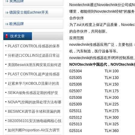
美洲品牌
Novotechnik通过Novotechni
哪里，都能得到Novotechnik经销*的服
德国安士能Euchner开关
合作伙伴
欧洲品牌
为了zui大程度上保证产品质量，Novot
的合作伙伴，共同创新。
技术文章
应用范围
novotechnik传感器应用广泛，主
PLAST CONTROL传感器的保养
机，汽车制造，医疗设备等等。
方法
分析进口COLLINS过滤器日常运
novotechnik
的传感器在开/闭环控制系统
行排污步骤
NOVOtechnik中国总代，NOVOtech
美国Beswick泄压阀安装后如何进
025304
TLH 100
行调试?
PLAST CONTROL超声波传感器
025305
TLH 130
工作原理了解吗？
赶紧来学习KOBOLD流量计的清
025306
TLH 150
025307
TLH 175
洗流程吧
SEIKA倾角传感器定期的维护至
025308
TLH 200
关重要
NOVA气控阀的故障处理方法有哪
025309
TLH 225
025311
TLH 275
些？
BESWICK调节器卡堵和泄漏的两
025312
TLH 300
大问题解决措施
0820056101安沃驰电磁阀核心技
025313
TLH 325
术参数
如何判断Proportion-Air压力调节
025314
TLH 360