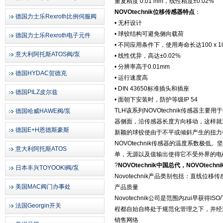
重复精度 0.01 mm，线性精度±0.02%
NOVOtechnik位移传感器特点
：
德国力士乐Rexroth比例伺服阀
• 无杆设计
• 球铰结构可避免侧向载荷
德国力士乐Rexroth电子元件
• 不同应用条件下，使用寿命长达100 x 1
意大利阿托斯ATOS阀/泵
• 线性优异，高达±0.02%
• 分辨率高于0.01mm
德国HYDAC贺德克
• 运行速度高
• DIN 43650标准插头和插座
德国PILZ皮尔兹
• 面朝下安装时，防护等级IP 54
TLH该系列NOVOtechnik传感器
德国哈威HAWE阀/泵
器侧面，沿传感器长度方向移动，这样就避
德国E+H恩德斯豪斯
新颖的球铰使由于不平或倾斜产生的扭力
NOVOtechnik传感器的温度系数
意大利阿托斯ATOS
单，无源以及值输出使得它不受外界的电
?
NOVOtechnik中国总代，NOVOtech
日本丰兴TOYOOKI阀/泵
Novotechnik产品类别包括：直线
美国MAC阀门办事处
产品质量
Novotechnik公司是范围内zui早获得I
法国Georgin开关
程都自始自终处于规范化管理之下，并经
销售网络