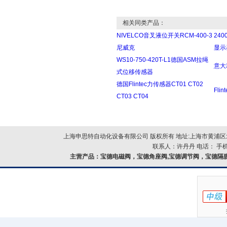
相关同类产品：
NIVELCO音叉液位开关RCM-400-3
240
尼威克
显示器
WS10-750-420T-L1德国ASM拉绳
意大利
式位移传感器
德国Flintec力传感器CT01 CT02
Fli
CT03 CT04
上海申思特自动化设备有限公司 版权所有 地址:上海市黄浦区北
联系人：许丹丹 电话： 手机：
主营产品：
宝德电磁阀，宝德角座阀,宝德调节阀，宝德隔