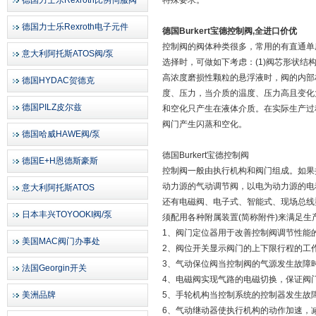
德国力士乐Rexroth比例伺服阀
特殊要求。
德国力士乐Rexroth电子元件
德国Burkert宝德控制阀,全进口价优
控制阀的阀体种类很多，常用的有直通单
意大利阿托斯ATOS阀/泵
选择时，可做如下考虑：(1)阀芯形状结
高浓度磨损性颗粒的悬浮液时，阀的内部材
德国HYDAC贺德克
度、压力，当介质的温度、压力高且变化
德国PILZ皮尔兹
和空化只产生在液体介质。在实际生产过
阀门产生闪蒸和空化。
德国哈威HAWE阀/泵
德国Burkert宝德控制阀
德国E+H恩德斯豪斯
控制阀一般由执行机构和阀门组成。如果
动力源的气动调节阀，以电为动力源的电
意大利阿托斯ATOS
还有电磁阀、电子式、智能式、现场总线
日本丰兴TOYOOKI阀/泵
须配用各种附属装置(简称附件)来满足生产
1、阀门定位器用于改善控制阀调节性能
美国MAC阀门办事处
2、阀位开关显示阀门的上下限行程的工
3、气动保位阀当控制阀的气源发生故障
法国Georgin开关
4、电磁阀实现气路的电磁切换，保证阀
美洲品牌
5、手轮机构当控制系统的控制器发生故
6、气动继动器使执行机构的动作加速，