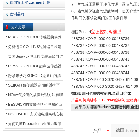
德国安士能Euchner开关
7、空气减压器用于净化气源、调节气压
8、储气罐保证当气源故障时，使无弹簧
欧洲品牌
作时间的要求及阀门的工作条件等；
技术文章
宝德控制阀选型
德国Burkert
PLAST CONTROL传感器的保养
438736 KOMP--000-00-
438737 KOMP--000-00-
方法
分析进口COLLINS过滤器日常运
438738 KOMP--000-00-
行排污步骤
美国Beswick泄压阀安装后如何进
438741 KOMP--000-00-
行调试?
PLAST CONTROL超声波传感器
438742 KOMP--000-00-
438744 KOMP--000-00-
工作原理了解吗？
赶紧来学习KOBOLD流量计的清
438754 KOMP-010-S020-G
洗流程吧
SEIKA倾角传感器定期的维护至
438755 KOMP-010-S020-G627-614-
德国Burkert宝德控制阀,全进口价优
关重要
NOVA气控阀的故障处理方法有哪
产品相关关键字：
Burkert控制阀
宝德办
些？
BESWICK调节器卡堵和泄漏的两
如果你对
德国Burkert宝德控制阀,全
大问题解决措施
0820056101安沃驰电磁阀核心技
术参数
如何判断Proportion-Air压力调节
产品：
器的故障类型？