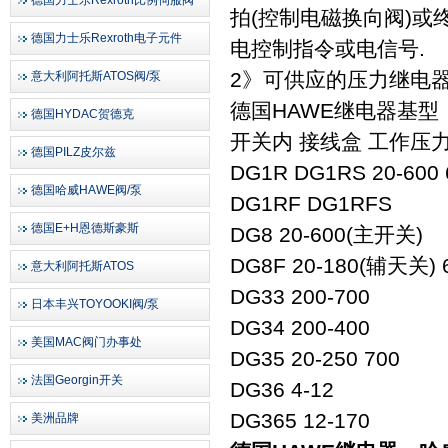
德国力士乐Rexroth比例伺服阀
拍(控制电磁换向阀)或
德国力士乐Rexroth电子元件
电控制指令或电信号.
2》可供应的压力继电
意大利阿托斯ATOS阀/泵
德国HAWE继电器基型
德国HYDAC贺德克
开关内 接线盒 工作压
德国PILZ皮尔兹
DG1R DG1RS 20-600 
德国哈威HAWE阀/泵
DG1RF DG1RFS
德国E+H恩德斯豪斯
DG8 20-600(主开关)
DG8F 20-180(辅天关) 
意大利阿托斯ATOS
DG33 200-700
日本丰兴TOYOOKI阀/泵
DG34 200-400
美国MAC阀门办事处
DG35 20-250 700
法国Georgin开关
DG36 4-12
DG365 12-170
美洲品牌