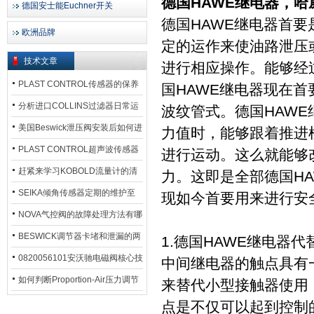
德国HAWE继电器，哈
德国安士能Euchner开关
德国HAWE继电器首
欧洲品牌
定的运作来使油路泄压
技术文章
进行相应操作。能够经
PLAST CONTROL传感器的保养
国HAWE继电器现在
方法
分析进口COLLINS过滤器日常运
波纹管式。德国HAW
行排污步骤
美国Beswick泄压阀安装后如何进
力值时，能够跟着推进
行调试?
PLAST CONTROL超声波传感器
进行运动。这么就能够
工作原理了解吗？
赶紧来学习KOBOLD流量计的清
力。这即是全部德国HA
洗流程吧
SEIKA倾角传感器定期的维护至
现如今首要用来进行安
关重要
NOVA气控阀的故障处理方法有哪
些？
BESWICK调节器卡堵和泄漏的两
1.德国HAWE继电器
大问题解决措施
0820056101安沃驰电磁阀核心技
中间继电器的触点具有
术参数
如何判断Proportion-Air压力调节
来替代小型接触器使用
器的故障类型？
点是不仅可以起到控制