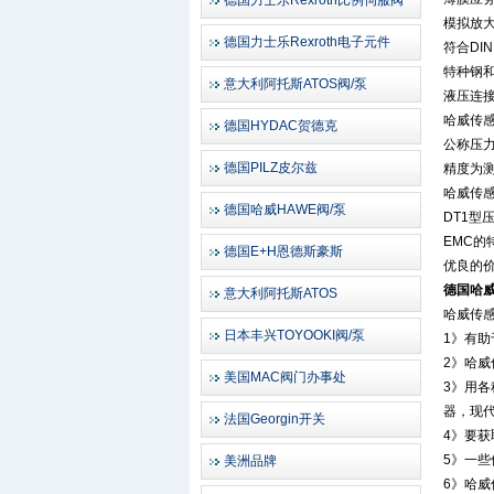
德国力士乐Rexroth比例伺服阀
模拟放
德国力士乐Rexroth电子元件
符合DIN
特种钢
意大利阿托斯ATOS阀/泵
液压连接
哈威传感
德国HYDAC贺德克
公称压力范
德国PILZ皮尔兹
精度为测
哈威传感
德国哈威HAWE阀/泵
DT1
EMC
德国E+H恩德斯豪斯
优良的
德国哈威
意大利阿托斯ATOS
哈威传感
日本丰兴TOYOOKI阀/泵
1》有
2》哈威
美国MAC阀门办事处
3》用
器，现
法国Georgin开关
4》要
5》一
美洲品牌
6》哈