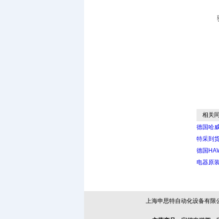
相关同
德国哈威
特采到
德国HA
电器原
上海申思特自动化设备有限公司