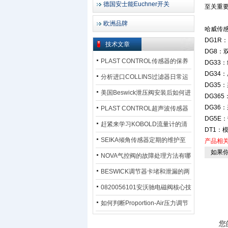
德国安士能Euchner开关
至关重
欧洲品牌
哈威传
DG1R
技术文章
DG8
PLAST CONTROL传感器的保养
DG33
DG34
方法
分析进口COLLINS过滤器日常运
DG35
行排污步骤
美国Beswick泄压阀安装后如何进
DG36
DG36
行调试?
PLAST CONTROL超声波传感器
DG5E
工作原理了解吗？
赶紧来学习KOBOLD流量计的清
DT1：
洗流程吧
SEIKA倾角传感器定期的维护至
产品相
如果你
关重要
NOVA气控阀的故障处理方法有哪
些？
BESWICK调节器卡堵和泄漏的两
大问题解决措施
0820056101安沃驰电磁阀核心技
术参数
如何判断Proportion-Air压力调节
器的故障类型？
您