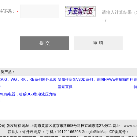
验证码：
请输入计算结果（
=7
类产品：
阀G，WG，RK，RB系列国外原装
哈威柱塞泵V30D系列，德国HAWE变量轴向柱
德
货
塞泵直供
WE继电器，哈威DG3型电液压力继
装
 版权所有 地址:上海市黄浦区北京东路668号科技京城东路27楼C1 网址：
www.so
联系人：许丹丹 电话： 手机：19121166298
GoogleSiteMap
ICP备案号：