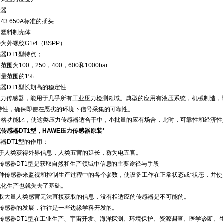
大器
 43 650A标准的插头
和塑料制壳体
为外螺纹G1/4（BSPP）
器DT1型特点；
围为100，250，400，600和1000bar
量范围的1%
器DT1型长期高的稳定性
型压力传感器，能用于几乎所有工业压力检测领域。典型的应用有液压系统，机械制造
的特性，确保即使在恶劣的环境下信号采集的可靠性。
价格功能比，使这类压力传感器适合于中，小批量的应有场合，此时，可靠性和经济性
传感器DT1型，HAWE压力传感器原装*
器DT1型的作用：
助于人类获得外界信息，人类五官的延长，称为电五官。
传感器DT1型是获取自然和生产领域中信息的主要途径与手段
各种传感器来监视和控制生产过程中的各个参数，使设备工作在正常状态或*状态，并
代化生产也就失去了基础。
获取大量人类感官无法直接获取的信息，没有相适应的传感器是不可能的。
些传感器的发展，往往是一些边缘学科开发的。
威传感器DT1型在工业生产、宇宙开发、海洋探测、环境保护、资源调查、医学诊断、