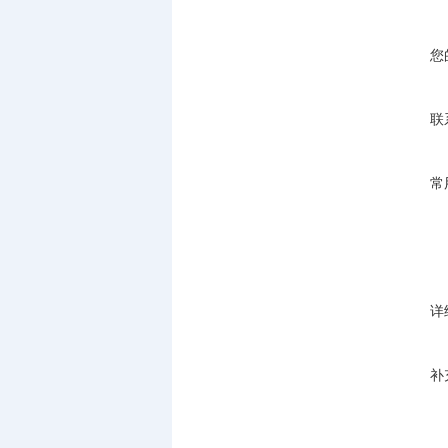
您
联
常
详
补