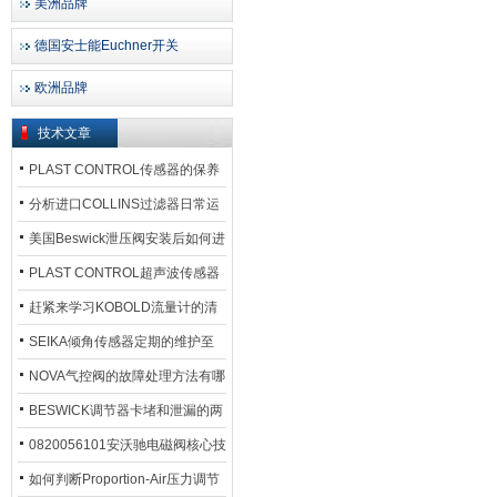
美洲品牌
德国安士能Euchner开关
欧洲品牌
技术文章
PLAST CONTROL传感器的保养
方法
分析进口COLLINS过滤器日常运
行排污步骤
美国Beswick泄压阀安装后如何进
行调试?
PLAST CONTROL超声波传感器
工作原理了解吗？
赶紧来学习KOBOLD流量计的清
洗流程吧
SEIKA倾角传感器定期的维护至
关重要
NOVA气控阀的故障处理方法有哪
些？
BESWICK调节器卡堵和泄漏的两
大问题解决措施
0820056101安沃驰电磁阀核心技
术参数
如何判断Proportion-Air压力调节