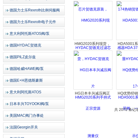
片贺德克原装，
热销贺德克
HYDAC贺德克过滤芯
HDA 3745-A
德国力士乐Rexroth比例伺服阀
片
德国力士乐Rexroth电子元件
意大利阿托斯ATOS阀/泵
HMG2020系列现货，
HDA500
德国HYDAC贺德克
HYDAC贺德克
HYDA
德国PILZ皮尔兹
HMG2020系列手持式
HDA500
测量仪
示
德国哈威HAWE阀/泵
德国E+H恩德斯豪斯
意大利阿托斯ATOS
HG日本丰兴减压阀正
HQ优势经
宗货源
阀，一
日本丰兴TOYOOKI阀/泵
共 2072 条记
美国MAC阀门办事处
法国Georgin开关