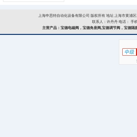
器的故障类型？
上海申思特自动化设备有限公司 版权所有 地址:上海市黄浦区北
联系人：许丹丹 电话： 手机：
主营产品：
宝德电磁阀，宝德角座阀,宝德调节阀，宝德隔