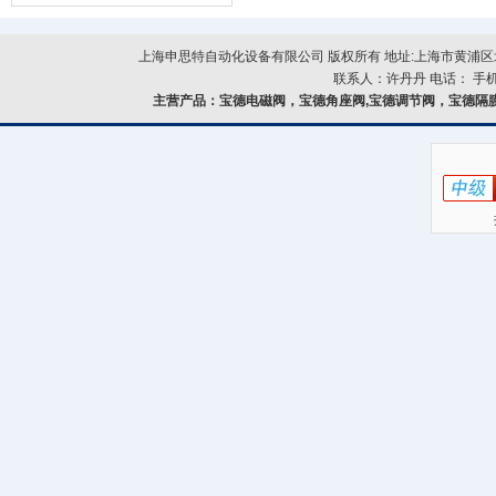
器的故障类型？
上海申思特自动化设备有限公司 版权所有 地址:上海市黄浦区北
联系人：许丹丹 电话： 手机：
主营产品：
宝德电磁阀，宝德角座阀,宝德调节阀，宝德隔