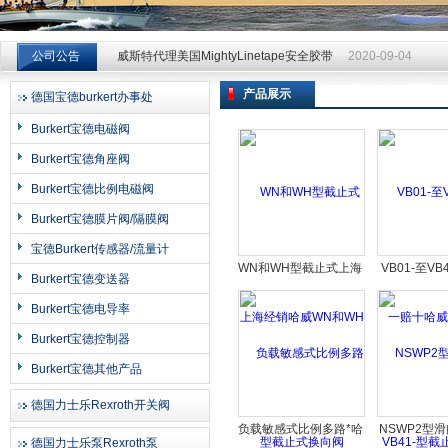
威斯特代理美国MightyLinetape安全胶带
2020-09-04
威斯特代理美国MightyLinetape安全胶带
2020-09-04
公司公告
威斯特代理美国MightyLinetape安全胶带
2020-09-04
产品展示
德国宝德burkert办事处
上海申思特自动化设备有限公司
Burkert宝德电磁阀
Burkert宝德角座阀
Burkert宝德比例电磁阀
Burkert宝德膜片阀/隔膜阀
宝德Burkert传感器/流量计
WN和WH型截止式上海
VB01-至VB
Burkert宝德变送器
经销哈威WN和WH型截
赔十哈威V
Burkert宝德电导率
止式换向阀
VB41-型
Burkert宝德控制器
组
Burkert宝德其他产品
德国力士乐Rexroth开关阀
负载敏感式比例多路*哈
NSWP2型
德国力士乐泵Rexroth泵