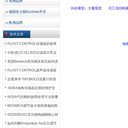
美洲品牌
德国安士能Euchner开关
欧洲品牌
技术文章
PLAST CONTROL传感器的保养
方法
分析进口COLLINS过滤器日常运
行排污步骤
美国Beswick泄压阀安装后如何进
行调试?
PLAST CONTROL超声波传感器
工作原理了解吗？
赶紧来学习KOBOLD流量计的清
洗流程吧
SEIKA倾角传感器定期的维护至
关重要
NOVA气控阀的故障处理方法有哪
些？
BESWICK调节器卡堵和泄漏的两
大问题解决措施
0820056101安沃驰电磁阀核心技
术参数
如何判断Proportion-Air压力调节