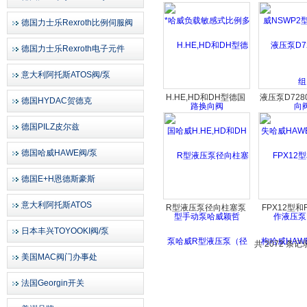
威负载敏感式比例多路
NSWP2型
换向阀
阀
德国力士乐Rexroth比例伺服阀
德国力士乐Rexroth电子元件
意大利阿托斯ATOS阀/泵
H.HE,HD和DH型德国
液压泵D72
德国HYDAC贺德克
哈威H.HE,HD和DH型
哈威HAWE
德国PILZ皮尔兹
手动泵哈威颖哲
液压泵D
德国哈威HAWE阀/泵
德国E+H恩德斯豪斯
意大利阿托斯ATOS
R型液压泵径向柱塞泵
FPX12型和
哈威R型液压泵（径向
哈威HAWE
日本丰兴TOYOOKI阀/泵
柱塞泵）大量现货
工况结构紧凑
共 2072 条记
美国MAC阀门办事处
售
法国Georgin开关