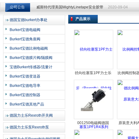
公司公告
威斯特代理美国MightyLinetape安全胶带
2020-09-04
产品展示
德国宝德burkert办事处
上海申思特自动化设备有限公司
Burkert宝德电磁阀
Burkert宝德角座阀
Burkert宝德比例电磁阀
Burkert宝德膜片阀/隔膜阀
宝德Burkert传感器/流量计
径向柱塞泵1PF力士乐
比例阀控制
Burkert宝德变送器
（Rexroth）径向柱塞
比例阀
Burkert宝德电导率
泵1PF1R4系列
Burkert宝德控制器
Burkert宝德其他产品
德国力士乐Rexroth开关阀
001250电磁阀德国
原装意大利A
德国力士乐泵Rexroth泵
*burkert宝德001250现
阀大
货电磁阀宝德