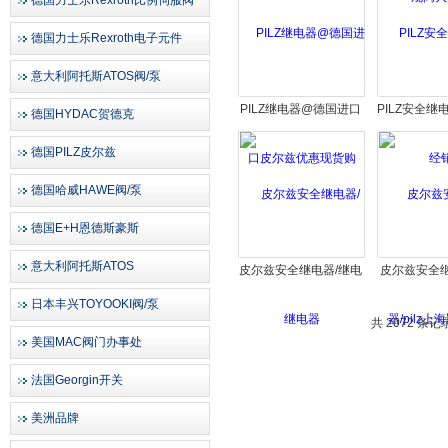
德国力士乐Rexroth比例伺服阀
德国力士乐Rexroth电子元件
意大利阿托斯ATOS阀/泵
PILZ继电器@德国进口
PILZ安全继
德国HYDAC贺德克
皮尔兹优惠现货购
德国PILZ皮尔兹
德国哈威HAWE阀/泵
德国E+H恩德斯豪斯
意大利阿托斯ATOS
皮尔兹安全继电器/继电
皮尔兹安全继电
器
上海颖
日本丰兴TOYOOKI阀/泵
共 2072 条记
美国MAC阀门办事处
法国Georgin开关
美洲品牌