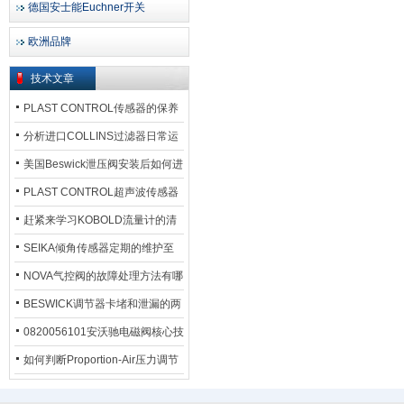
德国安士能Euchner开关
欧洲品牌
技术文章
PLAST CONTROL传感器的保养
方法
分析进口COLLINS过滤器日常运
行排污步骤
美国Beswick泄压阀安装后如何进
行调试?
PLAST CONTROL超声波传感器
工作原理了解吗？
赶紧来学习KOBOLD流量计的清
洗流程吧
SEIKA倾角传感器定期的维护至
关重要
NOVA气控阀的故障处理方法有哪
些？
BESWICK调节器卡堵和泄漏的两
大问题解决措施
0820056101安沃驰电磁阀核心技
术参数
如何判断Proportion-Air压力调节
器的故障类型？